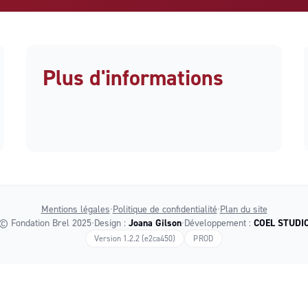
Plus d'informations
Mentions légales
•
Politique de confidentialité
•
Plan du site
© Fondation Brel 2025
•
Design :
Joana Gilson
•
Développement :
COEL STUDI
Version
1.2.2
(e2ca450)
PROD